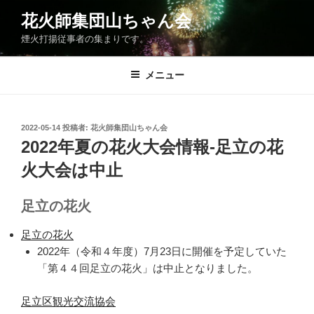
コ
花火師集団山ちゃん会
ン
煙火打揚従事者の集まりです。
テ
ン
ツ
メニュー
へ
ス
キ
投
2022-05-14
投稿者:
花火師集団山ちゃん会
稿
ッ
2022年夏の花火大会情報-足立の花
日:
プ
火大会は中止
足立の花火
足立の花火
2022年（令和４年度）7月23日に開催を予定していた
「第４４回足立の花火」は中止となりました。
足立区観光交流協会