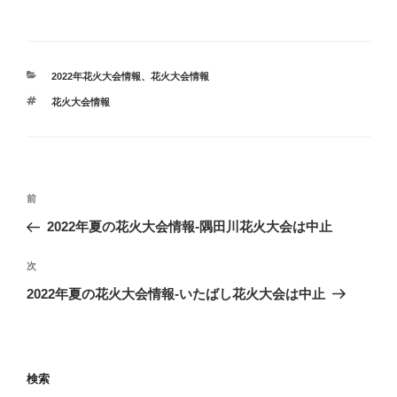
カ
2022年花火大会情報
、
花火大会情報
テ
タ
花火大会情報
ゴ
グ
リ
ー
投
前
前
稿
の
2022年夏の花火大会情報-隅田川花火大会は中止
ナ
投
ビ
稿
次
次
ゲ
の
2022年夏の花火大会情報-いたばし花火大会は中止
投
ー
稿
シ
ョ
検索
ン