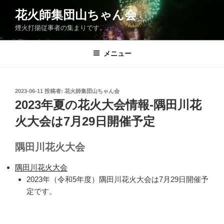
コ
花火師集団山ちゃん会
ン
煙火打揚従事者の集まりです。
テ
ン
ツ
メニュー
へ
ス
キ
投
2023-06-11
投稿者:
花火師集団山ちゃん会
稿
ッ
2023年夏の花火大会情報-隅田川花
日:
プ
火大会は7月29日開催予定
隅田川花火大会
隅田川花火大会
2023年（令和5年度）隅田川花火大会は7月29日開催予
定です。