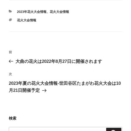
カ
2023年花火大会情報
、
花火大会情報
テ
タ
花火大会情報
ゴ
グ
リ
ー
投
前
前
稿
の
大曲の花火は2022年8月27日に開催されます
ナ
投
ビ
稿
次
次
ゲ
の
2023年夏の花火大会情報-世田谷区たまがわ花火大会は10
投
ー
月21日開催予定
稿
シ
ョ
ン
検索
検